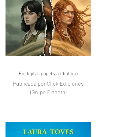
C o m p r a r
En digital, papel y audiolibro
Publicada por Click Ediciones
(Grupo Planeta)